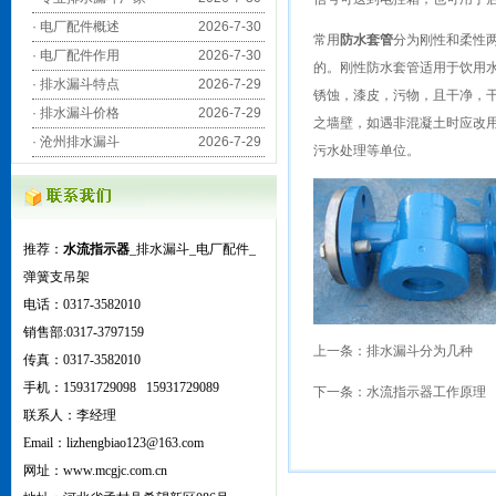
·
电厂配件概述
2026-7-30
常用
防水套管
分为刚性和柔性两
·
电厂配件作用
2026-7-30
的。刚性防水套管适用于饮用
·
排水漏斗特点
2026-7-29
锈蚀，漆皮，污物，且干净，
·
排水漏斗价格
2026-7-29
之墙壁，如遇非混凝土时应改
·
沧州排水漏斗
2026-7-29
污水处理等单位。
推荐：
水流指示器
_排水漏斗_电厂配件_
弹簧支吊架
电话：0317-3582010
销售部:0317-3797159
上一条：
排水漏斗分为几种
传真：0317-3582010
手机：15931729098 15931729089
下一条：
水流指示器工作原理
联系人：李经理
Email：lizhengbiao123@163.com
网
址：www.mcgjc.com.cn