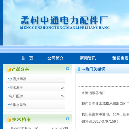
首 页
公司简介
新闻资讯
荣誉资质
--热门关键词
水流指示器
排水漏斗
水流指示器出口
电厂配件
我们是专业
水流指示器出口
的
给排水系列
我们是
孟村中通电厂配件
，所
销售部:0317-3797159
！
·
专业排水漏斗厂家
2026-7-30