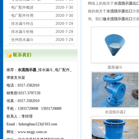
网络上的相关于
水流指示器出
·
电厂配件概述
2026-7-30
接的相关于
水流指示器出口
方
·
电厂配件作用
2026-7-30
询。我们
做
水流指示器出口
方
·
排水漏斗特点
2026-7-29
·
排水漏斗价格
2026-7-29
·
沧州排水漏斗
2026-7-29
圆形漏斗
推荐：
水流指示器
_排水漏斗_电厂配件_
弹簧支吊架
电话：0317-3582010
销售部:0317-3797159
传真：0317-3582010
手机：15931729098 15931729089
水流指示器2
联系人：李经理
Email：lizhengbiao123@163.com
网
址：www.mcgjc.com.cn